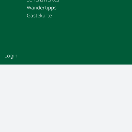
Wandertipps
Gästekarte
|
Login