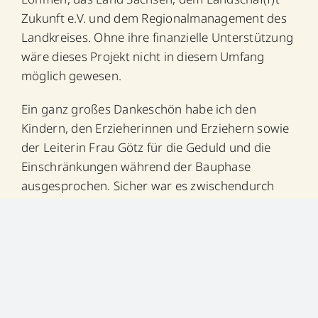
Zukunft e.V. und dem Regionalmanagement des
Landkreises. Ohne ihre finanzielle Unterstützung
wäre dieses Projekt nicht in diesem Umfang
möglich gewesen.
Ein ganz großes Dankeschön habe ich den
Kindern, den Erzieherinnen und Erziehern sowie
der Leiterin Frau Götz für die Geduld und die
Einschränkungen während der Bauphase
ausgesprochen. Sicher war es zwischendurch
auch spannend für die Kinder, die Bauarbeiter
und ihre großen Fahrzeuge zu beobachten.
Endlich konnten die Kinder nach einer kurzen
Rede von mir alles in Besitz nehmen, im
Sandkasten buddeln, mit den Fahrzeugen die
Geschwindigkeit austesten, die Nestschaukel